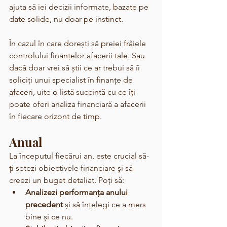
ajuta să iei decizii informate, bazate pe 
date solide, nu doar pe instinct.
În cazul în care dorești să preiei frâiele 
controlului finanțelor afacerii tale. Sau 
dacă doar vrei să știi ce ar trebui să îi 
soliciți unui specialist în finanțe de 
afaceri, uite o listă succintă cu ce îți 
poate oferi analiza financiară a afacerii 
în fiecare orizont de timp.
Anual
La începutul fiecărui an, este crucial să-
ți setezi obiectivele financiare și să 
creezi un buget detaliat. Poți să:
Analizezi performanța anului 
precedent
 și să înțelegi ce a mers 
bine și ce nu.