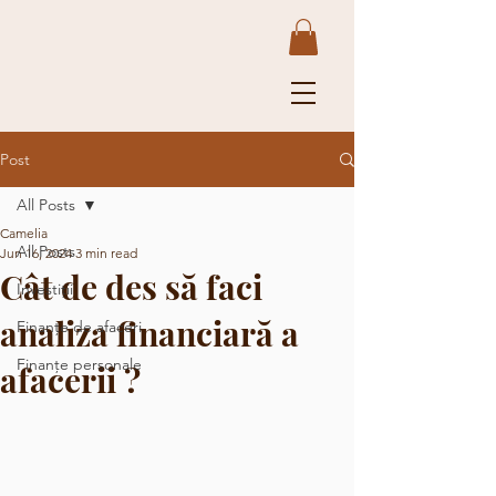
Post
All Posts
Camelia
All Posts
Jun 16, 2024
3 min read
Cât de des să faci
Investiții
analiza financiară a
Finanțe de afaceri
Finanțe personale
afacerii ?