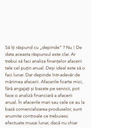
Să îți răspund cu „depinde” ? Nu ! De 
data aceasta răspunsul este clar. Ar 
trebui să faci analiza finanțelor afacerii 
tale cel puțin anual. Deși ideal este să o 
faci lunar. Dar depinde într-adevăr de 
mărimea afacerii. Afacerile foarte mici, 
fără angajați și bazate pe servicii, pot 
face o analiză financiară a afacerii 
anual. În afacerile mari sau cele ce au la 
bază comercializarea produselor, sunt 
anumite controale ce trebuiesc 
efectuate musai lunar, dacă nu chiar 