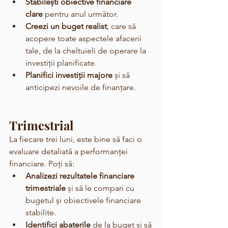
Stabilești obiective financiare 
clare
 pentru anul următor.
Creezi un buget realist
, care să 
acopere toate aspectele afacerii 
tale, de la cheltuieli de operare la 
investiții planificate.
Planifici investiții majore
 și să 
anticipezi nevoile de finanțare.
Trimestrial
La fiecare trei luni, este bine să faci o 
evaluare detaliată a performanței 
financiare. Poți să:
Analizezi rezultatele financiare 
trimestriale
 și să le compari cu 
bugetul și obiectivele financiare 
stabilite.
Identifici abaterile
 de la buget și să 