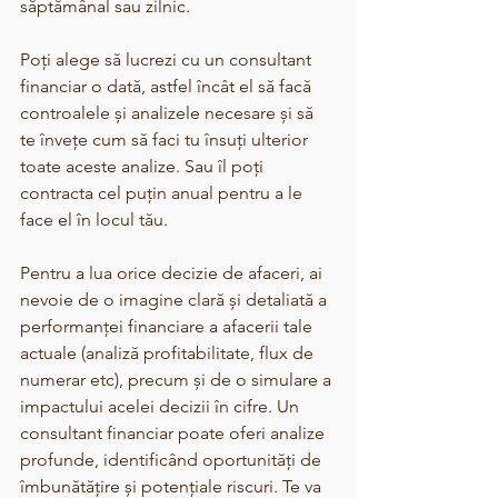
săptămânal sau zilnic.
Poți alege să lucrezi cu un consultant 
financiar o dată, astfel încât el să facă 
controalele și analizele necesare și să 
te învețe cum să faci tu însuți ulterior 
toate aceste analize. Sau îl poți 
contracta cel puțin anual pentru a le 
face el în locul tău.
Pentru a lua orice decizie de afaceri, ai 
nevoie de o imagine clară și detaliată a 
performanței financiare a afacerii tale 
actuale (analiză profitabilitate, flux de 
numerar etc), precum și de o simulare a 
impactului acelei decizii în cifre. Un 
consultant financiar poate oferi analize 
profunde, identificând oportunități de 
îmbunătățire și potențiale riscuri. Te va 