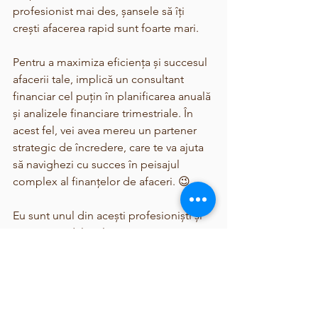
profesionist mai des, șansele să îți 
crești afacerea rapid sunt foarte mari.
Pentru a maximiza eficiența și succesul 
afacerii tale, implică un consultant 
financiar cel puțin în planificarea anuală 
și analizele financiare trimestriale. În 
acest fel, vei avea mereu un partener 
strategic de încredere, care te va ajuta 
să navighezi cu succes în peisajul 
complex al finanțelor de afaceri. 😉
Eu sunt unul din acești profesioniști și 
găsești modalitățile în care putem 
colabora 
aici
Pentru detalii referitoare la diferența 
dintre un contabil și un consultant 
financiar pentru afaceri, poți consulta 