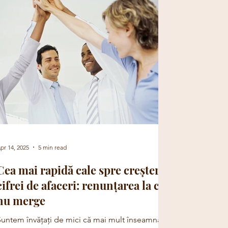
pr 14, 2025
5 min read
Cea mai rapidă cale spre creșterea
cifrei de afaceri: renunțarea la ce
nu merge
Suntem învățați de mici că mai mult înseamnă