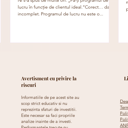
Ni s-a spus de multe ori: „Fă-ți programul de
m
lucru în funcție de clientul ideal.”Corect… dar
p
incomplet. Programul de lucru nu este o...
Avertisment cu privire la
L
riscuri
Informatiile de pe acest site au
Des
scop strict educativ si nu
Term
reprezinta sfaturi de investitii.
Poli
Este necesar sa faci propriile
Poli
analize inainte de a investi.
AN
Performantele trecute nu