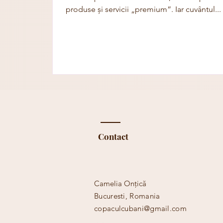
produse și servicii „premium”. Iar cuvântul...
Contact
Camelia Onțică
Bucuresti, Romania​​
copaculcubani@gmail.com