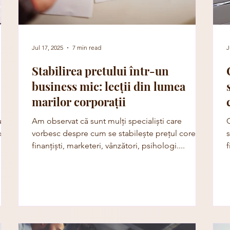
Jul 17, 2025
7 min read
J
Stabilirea pretului într-un
business mic: lecții din lumea
marilor corporații
uție
Am observat că sunt mulți specialiști care
o,
vorbesc despre cum se stabilește prețul corect:
finanțiști, marketeri, vânzători, psihologi....
f