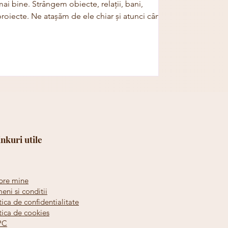
ai bine. Strângem obiecte, relații, bani,
roiecte. Ne atașăm de ele chiar și atunci când...
inkuri utile
pre mine
eni si conditii
tica de confidentialitate
tica de cookies
PC