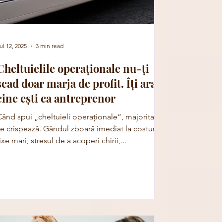
ul 12, 2025
3 min read
Cheltuielile operaționale nu-ți
scad doar marja de profit. Îți arată
cine ești ca antreprenor
Când spui „cheltuieli operaționale”, majoritatea
se crispează. Gândul zboară imediat la costuri
ixe mari, stresul de a acoperi chirii,...