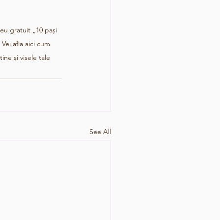
meu gratuit „10 pași 
. Vei afla aici cum 
ine și visele tale
See All