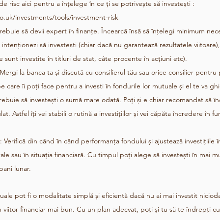
l de risc aici pentru a înțelege în ce ți se potrivește să investești : 
o.uk/investments/tools/investment-risk
trebuie să devii expert în finanțe. Încearcă însă să înțelegi minimum nec
e intenționezi să investești (chiar dacă nu garantează rezultatele viitoare),
 sunt investite în titluri de stat, câte procente în acțiuni etc).
 Mergi la banca ta și discută cu consilierul tău sau orice consilier pentru 
e care îi poți face pentru a investi în fondurile lor mutuale și el te va gh
rebuie să investești o sumă mare odată. Poți și e chiar recomandat să î
t. Astfel îți vei stabili o rutină a investițiilor și vei căpăta încredere în fu
: Verifică din când în când performanța fondului și ajustează investițiile î
ale sau în situația financiară. Cu timpul poți alege să investești în mai m
ani lunar. 
tuale pot fi o modalitate simplă și eficientă dacă nu ai mai investit nicioda
n viitor financiar mai bun. Cu un plan adecvat, poți și tu să te îndrepți c