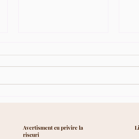
Obiectivele financiare -
Inves
succesul unui portofoliu de
ce po
investitii ?
benef
Avertisment cu privire la
L
riscuri