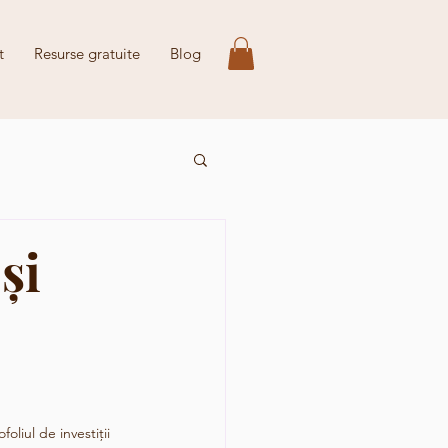
t
Resurse gratuite
Blog
și
oliul de investiții 