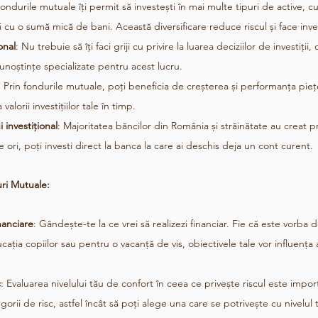
Fondurile mutuale îți permit să investești în mai multe tipuri de active, cum
 și cu o sumă mică de bani. Această diversificare reduce riscul și face inves
onal
: Nu trebuie să îți faci griji cu privire la luarea deciziilor de investiț
unoștințe specializate pentru acest lucru.
: Prin fondurile mutuale, poți beneficia de creșterea și performanța piețe
alorii investițiilor tale în timp.
i investițional
: Majoritatea băncilor din România și străinătate au creat p
e ori, poți investi direct la banca la care ai deschis deja un cont curent.
ri Mutuale:
nanciare
: Gândește-te la ce vrei să realizezi financiar. Fie că este vorba
ția copiilor sau pentru o vacanță de vis, obiectivele tale vor influența
c
: Evaluarea nivelului tău de confort în ceea ce privește riscul este impor
gorii de risc, astfel încât să poți alege una care se potrivește cu nivelul 