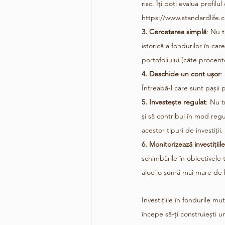
risc. Îți poți evalua profilu
https://www.standardlife.c
3. Cercetarea simplă
: Nu 
istorică a fondurilor în car
portofoliului (câte procente
4. Deschide un cont ușor
:
Întreabă-l care sunt pașii p
5. Investește regulat
: Nu t
și să contribui în mod regula
acestor tipuri de investiții.
6. Monitorizează investițiile
schimbările în obiectivele t
aloci o sumă mai mare de b
Investițiile în fondurile mu
începe să-ți construiești u