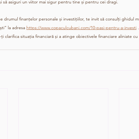
și să asiguri un viitor mai sigur pentru tine și pentru cei dragi. 
 drumul finanțelor personale și investițiilor, te invit să consulți ghidul 
ti” la adresa 
https://www.copaculcubani.com/10-pasi-pentru-a-investi
 
 clarifica situația financiară și a atinge obiectivele financiare aliniate cu t