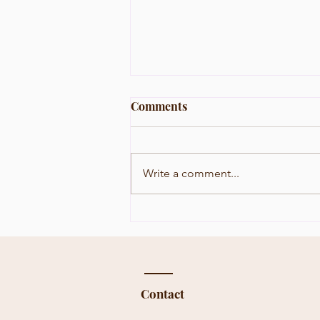
Comments
Write a comment...
Totul despre reit
Contact