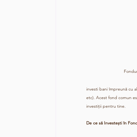
Fondur
investi bani împreună cu a
etc). Acest fond comun est
investiții pentru tine.
De ce să Investești în Fon