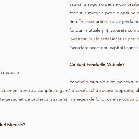
sau să îți asiguri o pensie confortabil
fondurile mutuale pot fi o opțiune 
tine. În acest articol, te voi ghida 
fonduri mutuale și îți voi arăta cum 
investești în ele astfel încât să poți
încredere acest nou capitol financia
Ce Sunt Fondurile Mutuale?
i mutuale
Fondurile mutuale sunt, pe scurt, o
lți oameni pentru a cumpăra o gamă diversificată de active (depozite, obl
e gestionat de profesioniști numiți manageri de fond, care se ocupă de
duri Mutuale?