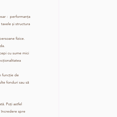
esar :  performanța 
 taxele și structura 
persoane fizice. 
ida.
ncepi cu sume mici 
ncționalitatea 
n funcție de 
ulte fonduri sau să 
tă. Poți astfel 
u încredere spre 