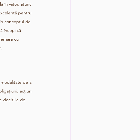
ă în viitor, atunci 
excelentă pentru 
prin conceptul de 
să începi să 
 demara cu 
r.
 modalitate de a 
igațiuni, acțiuni 
 deciziile de 