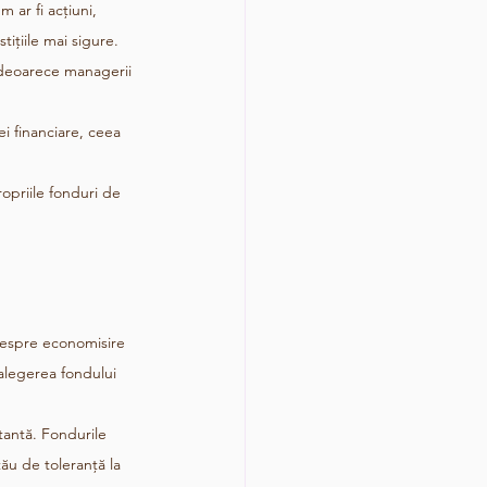
 ar fi acțiuni, 
tițiile mai sigure.
ii, deoarece managerii 
i financiare, ceea 
ropriile fonduri de 
 despre economisire 
 alegerea fondului 
tantă. Fondurile 
tău de toleranță la 