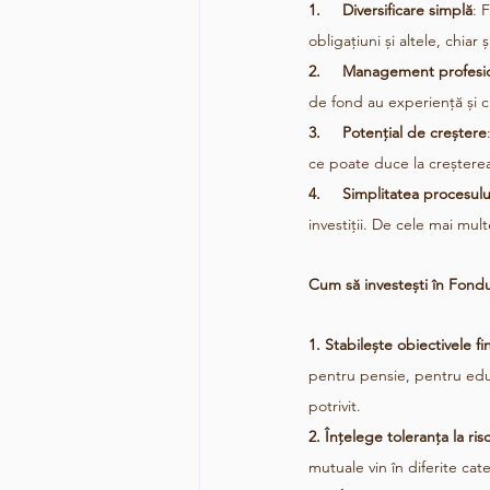
1.     Diversificare simplă
: 
obligațiuni și altele, chiar
2.     Management profesi
de fond au experiență și c
3.     Potențial de creștere
ce poate duce la creșterea v
4.     Simplitatea procesulu
investiții. De cele mai mult
Cum să investești în Fondu
1. Stabilește obiectivele fi
pentru pensie, pentru educa
potrivit.
2. Înțelege toleranța la ris
mutuale vin în diferite cate