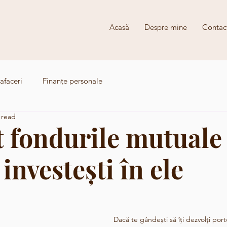
Acasă
Despre mine
Contac
afaceri
Finanțe personale
 read
 fondurile mutuale 
investești în ele
Dacă te gândești să îți dezvolți portof