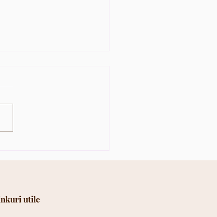
titiile in imobiliare. În
ti investi și care sunt
iciile ?
inkuri utile