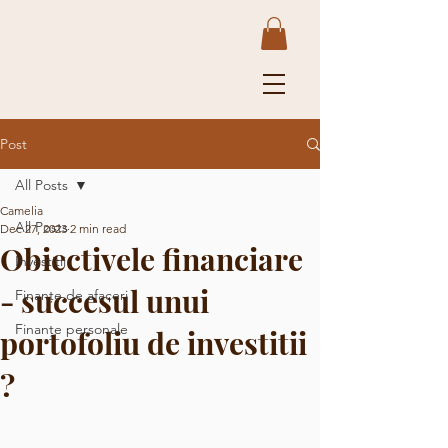
Post
All Posts
Camelia
All Posts
Dec 27, 2023
2 min read
Obiectivele financiare
Investiții
- succesul unui
Finanțe de afaceri
Finanțe personale
portofoliu de investitii
?