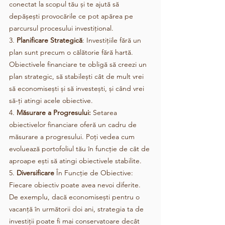
conectat la scopul tău și te ajută să 
depășești provocările ce pot apărea pe 
parcursul procesului investițional.
3. 
Planificare Strategică
: Investițiile fără un 
plan sunt precum o călătorie fără hartă. 
Obiectivele financiare te obligă să creezi un 
plan strategic, să stabilești cât de mult vrei 
să economisești și să investești, și când vrei 
să-ți atingi acele obiective.
4. 
Măsurare a Progresului:
 Setarea 
obiectivelor financiare oferă un cadru de 
măsurare a progresului. Poți vedea cum 
evoluează portofoliul tău în funcție de cât de 
aproape ești să atingi obiectivele stabilite.
5. 
Diversificare
 În Funcție de Obiective: 
Fiecare obiectiv poate avea nevoi diferite. 
De exemplu, dacă economisești pentru o 
vacanță în următorii doi ani, strategia ta de 
investiții poate fi mai conservatoare decât 