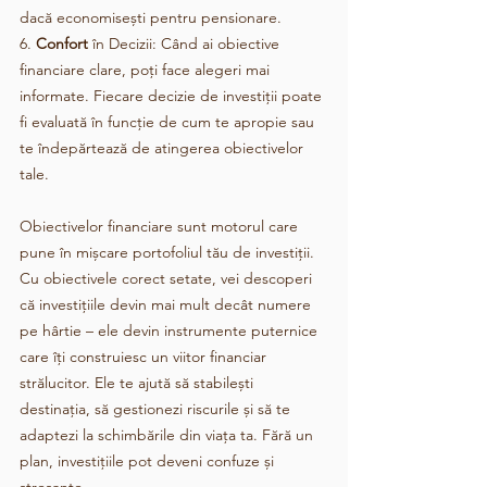
dacă economisești pentru pensionare.
6. 
Confort
 în Decizii: Când ai obiective 
financiare clare, poți face alegeri mai 
informate. Fiecare decizie de investiții poate 
fi evaluată în funcție de cum te apropie sau 
te îndepărtează de atingerea obiectivelor 
tale.
Obiectivelor financiare sunt motorul care 
pune în mișcare portofoliul tău de investiții. 
Cu obiectivele corect setate, vei descoperi 
că investițiile devin mai mult decât numere 
pe hârtie – ele devin instrumente puternice 
care îți construiesc un viitor financiar 
strălucitor. Ele te ajută să stabilești 
destinația, să gestionezi riscurile și să te 
adaptezi la schimbările din viața ta. Fără un 
plan, investițiile pot deveni confuze și 
stresante.