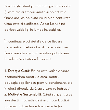
Am conștientizat puterea magică a visurilor. 
Și cam așa ar trebui văzute și obiectivele 
financiare, ca pe niște visuri bine conturate, 
vizualizate și clarificate. Acest lucru fiind 
perfect valabil și în lumea investițiilor. 
În continuare voi detalia de ce fiecare 
persoană ar trebui să aibă niște obiective 
financiare clare și cum acestea pot deveni 
busola ta în călătoria financiară.
1. 
Direcție Clară
: Fie că este vorba despre 
economisirea pentru o casă, pentru 
educația copiilor sau pentru pensionare, ele 
îți oferă direcția clară spre care te îndrepți.
2. 
Motivație Sustenabilă
: Când știi pentru ce 
investești, motivația devine un combustibil 
puternic. Obiectivele financiare te țin 