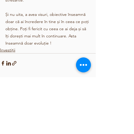
Și nu uita, a avea visuri, obiective înseamnă 
doar că ai încredere în tine și în ceea ce poți 
obține. Poți fi fericit cu ceea ce ai deja și să 
îți dorești mai mult în continuare. Asta 
înseamnă doar evoluție !
Investiții
See All
Recent Posts