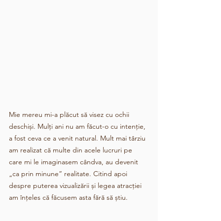
Mie mereu mi-a plăcut să visez cu ochii 
deschiși. Mulți ani nu am făcut-o cu intenție, 
a fost ceva ce a venit natural. Mult mai târziu 
am realizat că multe din acele lucruri pe 
care mi le imaginasem cândva, au devenit 
„ca prin minune” realitate. Citind apoi 
despre puterea vizualizării și legea atracției 
am înțeles că făcusem asta fără să știu. 