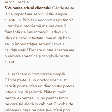
serviciilor tale.
5.Valoarea adusă clientului
 Gândește-te 
la ce impact are serviciul tău asupra 
clientului. Poți să-i economisești timp? 
Îi rezolvi o problemă majoră care îl 
frământă de luni întregi? Îi aduci un 
plus de productivitate, mai mulți bani 
sau o îmbunătățire semnificativă a 
calității vieții? Fiecare dintre acestea are 
o valoare specifică și tangibilă pentru 
client.
Hai să facem o comparație simplă. 
Gândește-te la un doctor specialist 
care îți poate oferi un diagnostic precis 
într-o singură ședință. Plătești mult 
pentru expertiza lui, nu pentru timpul 
pe care ți-l alocă în cabinet. E vorba de 
valoarea uriașă pe care ți-o oferă prin 