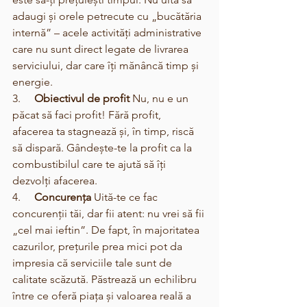
adaugi și orele petrecute cu „bucătăria 
internă” – acele activități administrative 
care nu sunt direct legate de livrarea 
serviciului, dar care îți mănâncă timp și 
energie.
3.     
Obiectivul de profit
 Nu, nu e un 
păcat să faci profit! Fără profit, 
afacerea ta stagnează și, în timp, riscă 
să dispară. Gândește-te la profit ca la 
combustibilul care te ajută să îți 
dezvolți afacerea.
4.     
Concurența
 Uită-te ce fac 
concurenții tăi, dar fii atent: nu vrei să fii 
„cel mai ieftin”. De fapt, în majoritatea 
cazurilor, prețurile prea mici pot da 
impresia că serviciile tale sunt de 
calitate scăzută. Păstrează un echilibru 
între ce oferă piața și valoarea reală a 