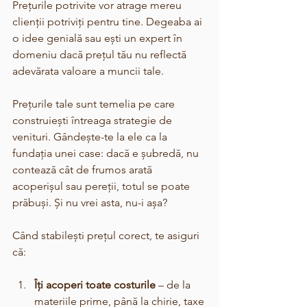
Prețurile potrivite vor atrage mereu 
clienții potriviți pentru tine. Degeaba ai 
o idee genială sau ești un expert în 
domeniu dacă prețul tău nu reflectă 
adevărata valoare a muncii tale.
Prețurile tale sunt temelia pe care 
construiești întreaga strategie de 
venituri. Gândește-te la ele ca la 
fundația unei case: dacă e șubredă, nu 
contează cât de frumos arată 
acoperișul sau pereții, totul se poate 
prăbuși. Și nu vrei asta, nu-i așa?
Când stabilești prețul corect, te asiguri 
că:
Îți acoperi toate costurile
 – de la 
materiile prime, până la chirie, taxe 