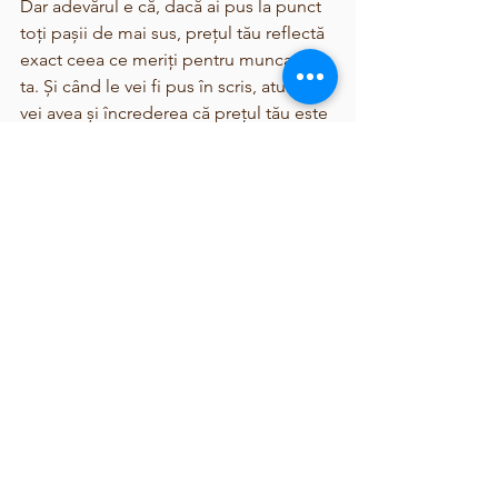
Dar adevărul e că, dacă ai pus la punct 
toți pașii de mai sus, prețul tău reflectă 
exact ceea ce meriți pentru munca 
ta. Și când le vei fi pus în scris, atunci 
vei avea și încrederea că prețul tău este 
cel corect.
Plus, de ce ai vrea să lucrezi pe mai 
puțini bani decât meriți? Clienții care 
apreciază valoarea reală a muncii tale 
vor fi dispuși să plătească pentru ea. Iar 
cei care nu sunt dispuși… ei bine, 
poate nu sunt clienții potriviți pentru 
tine.
În cele din urmă, prețurile tale sunt mai 
mult decât simple cifre. Ele sunt o 
declarație despre valoarea muncii tale, 
despre cât de mult îți respecți timpul și 