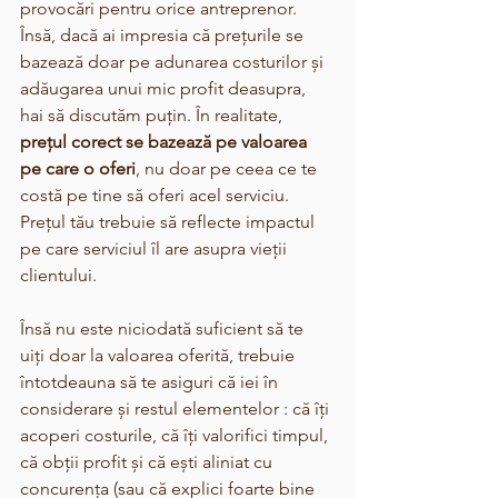
provocări pentru orice antreprenor. 
Însă, dacă ai impresia că prețurile se 
bazează doar pe adunarea costurilor și 
adăugarea unui mic profit deasupra, 
hai să discutăm puțin. În realitate, 
prețul corect se bazează pe valoarea 
pe care o oferi
, nu doar pe ceea ce te 
costă pe tine să oferi acel serviciu. 
Prețul tău trebuie să reflecte impactul 
pe care serviciul îl are asupra vieții 
clientului. 
Însă nu este niciodată suficient să te 
uiți doar la valoarea oferită, trebuie 
întotdeauna să te asiguri că iei în 
considerare și restul elementelor : că îți 
acoperi costurile, că îți valorifici timpul, 
că obții profit și că ești aliniat cu 
concurența (sau că explici foarte bine 