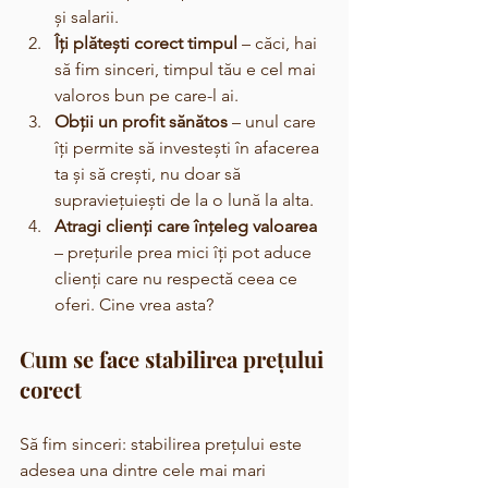
și salarii.
Îți plătești corect timpul
 – căci, hai 
să fim sinceri, timpul tău e cel mai 
valoros bun pe care-l ai.
Obții un profit sănătos
 – unul care 
îți permite să investești în afacerea 
ta și să crești, nu doar să 
supraviețuiești de la o lună la alta.
Atragi clienți care înțeleg valoarea
– prețurile prea mici îți pot aduce 
clienți care nu respectă ceea ce 
oferi. Cine vrea asta?
Cum se face stabilirea prețului 
corect
Să fim sinceri: stabilirea prețului este 
adesea una dintre cele mai mari 