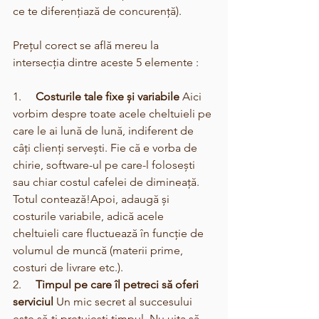
ce te diferențiază de concurență).
Prețul corect se află mereu la 
intersecția dintre aceste 5 elemente :
1.     
Costurile tale fixe și variabile
 Aici 
vorbim despre toate acele cheltuieli pe 
care le ai lună de lună, indiferent de 
câți clienți servești. Fie că e vorba de 
chirie, software-ul pe care-l folosești 
sau chiar costul cafelei de dimineață. 
Totul contează!Apoi, adaugă și 
costurile variabile, adică acele 
cheltuieli care fluctuează în funcție de 
volumul de muncă (materii prime, 
costuri de livrare etc.).
2.     
Timpul pe care îl petreci să oferi 
serviciul
 Un mic secret al succesului 
este să-ți prețuiești timpul. Nu uita să 